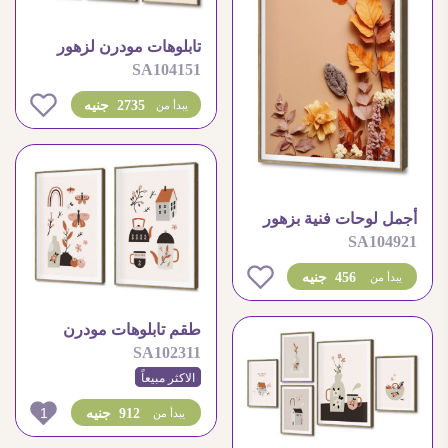
تابلوهات مودرن لزهور
SA104151
ملونة بتصميم خطي بسيط
0
2735 جنيه
يبدأ من
أجمل لوحات فنية بزهور
SA104921
وأوراق خريفية رائعة
0
456 جنيه
يبدأ من
طقم تابلوهات مودرن
SA102311
برسومات بوهيمية دافئة
وجذابة
الاكثر مبيعاً
1
912 جنيه
يبدأ من