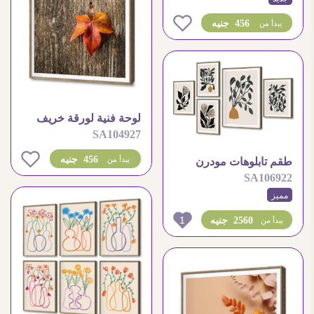
0
456 جنيه
يبدأ من
لوحة فنية لورقة خريف
SA104927
على خشب طبيعي
0
456 جنيه
يبدأ من
طقم تابلوهات مودرن
SA106922
بتصميم نباتات بوهيمية
مميز
هادئة
1
2560 جنيه
يبدأ من