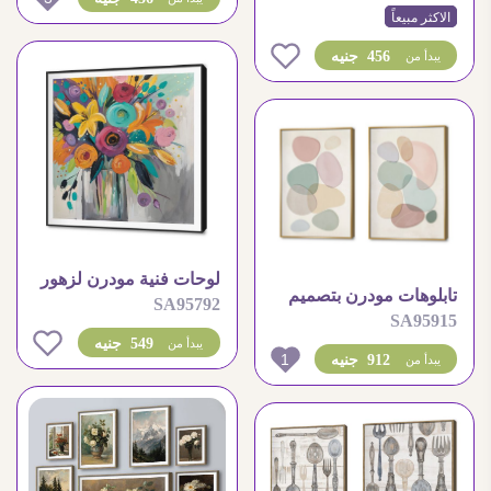
الاكثر مبيعاً
0
456 جنيه
يبدأ من
لوحات فنية مودرن لزهور
تابلوهات مودرن بتصميم
SA95792
ملونة في فازة
SA95915
أحجار متداخلة بألوان
0
549 جنيه
يبدأ من
الباستيل
1
912 جنيه
يبدأ من