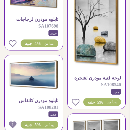
تابلوه مودرن لزجاجات
SA107698
العطور واللافندر الطبيعي
جديد
0
456 جنيه
يبدأ من
لوحة فنية مودرن لشجرة
SA108540
وصخور هادئة
جديد
تابلوه مودرن كانفاس
0
596 جنيه
يبدأ من
SA108281
بتصميم احجار متوازنة
جديد
1
596 جنيه
يبدأ من