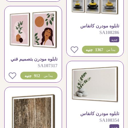
تابلوه مودرن كانفاس
SA108286
بتصميم الغزال والزلط
جديد
0
1367 جنيه
يبدأ من
تابلوه مودرن بتصميم فني
SA107317
تجريدي مميز
0
912 جنيه
يبدأ من
تابلوه مودرن كانفاس
SA108354
بتصميم هادئ
جديد