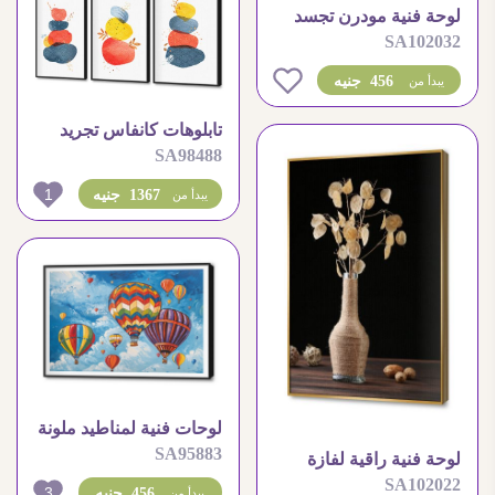
لوحة فنية مودرن تجسد
SA102032
زهور الهندباء البسيطة
0
456 جنيه
يبدأ من
تابلوهات كانفاس تجريد
SA98488
هادئ وأنماط شرقية
1
1367 جنيه
يبدأ من
لوحات فنية لمناطيد ملونة
SA95883
فى السماء الزرقاء
لوحة فنية راقية لفازة
SA102022
ريفية وبراعم مجففة
3
456 جنيه
يبدأ من