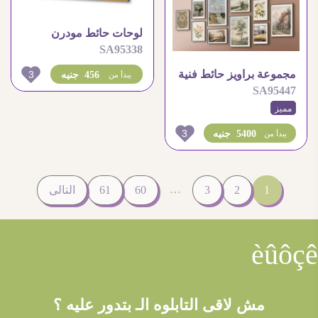
لوحات حائط مودرن
SA95338
بتصميم تجريدي ذهبي أنيق
مجموعة براويز حائط فنية
3
456 جنيه
يبدأ من
SA95447
بمناظر طبيعية كلاسيكية
مميز
3
5400 جنيه
يبدأ من
…
1
2
3
60
61
التالى
èûôçê
مش لاقى التابلوه الـ بتدور عليه ؟