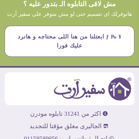
مش لاقى التابلوه الـ بتدور عليه ؟
هانوفرلك اى تصميم حتى لو مش متوفر على سفير آرت
¥ ₧ ƒ ابعتلنا من هنا اللى محتاجه و هانرد
عليك فورا
اكثر من 31241 تابلوه مودرن
الجاليرى مغلق مؤقتا للتجديد
اتصال / واتس اب : 01158589856