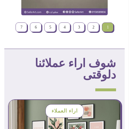
7
6
5
4
3
2
1
شوف اراء عملائنا
دلوقتى
اراء العملاء