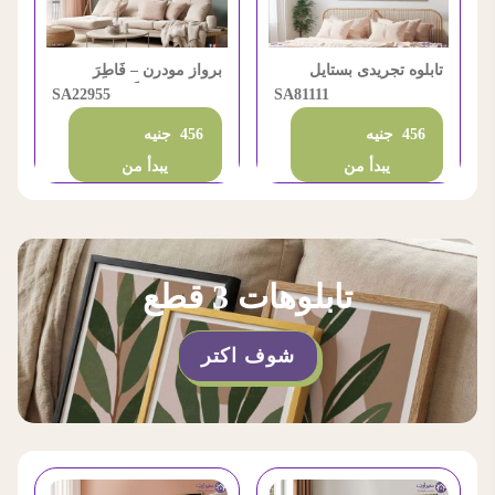
برواز مودرن – فَاطِرَ
تابلوه تجريدى بستايل
السَّمَاوَاتِ وَالأَرْضِ
SA22955
الرسم الزيتى ذهبى و
SA81111
رمادى
456 جنيه
456 جنيه
يبدأ من
يبدأ من
تابلوهات 3 قطع
شوف اكتر