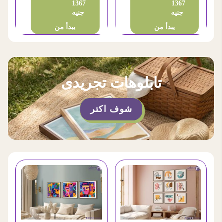
1367
1367
جنيه
جنيه
يبدأ من
يبدأ من
تابلوهات تجريدى
شوف اكتر