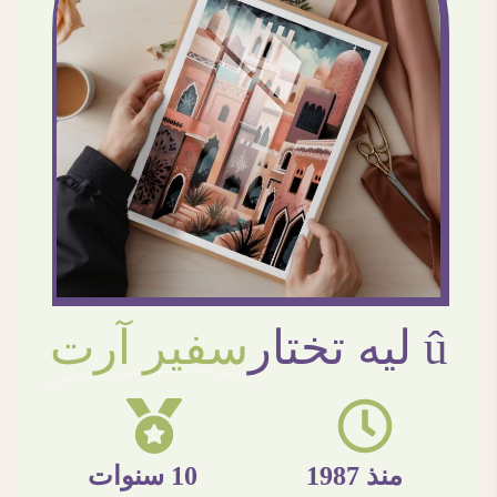
û ليه تختار
سفير آرت
منذ 1987
10 سنوات