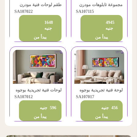
مجموعة تابلوهات مودرن
طقم لوحات فنية مودرن
بتصاميم رسم خطي مميزة
SA107115
بتصميم تجريدي وجوه
SA107022
1648
4945
جنيه
جنيه
يبدأ من
يبدأ من
لوحة فنية تجريدية بوجوه
لوحات فنية تجريدية بوجوه
ملونة وتصميم مودرن
SA107017
ملونة للديكور المودرن
SA107012
456 جنيه
596 جنيه
يبدأ من
يبدأ من