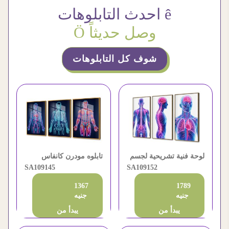
ê احدث التابلوهات
وصل حديثاً Ö
شوف كل التابلوهات
لوحة فنية تشريحية لجسم
تابلوه مودرن كانفاس
الإنسان مودرن
SA109152
تشريح جسم الإنسان
SA109145
1367
1789
جنيه
جنيه
يبدأ من
يبدأ من