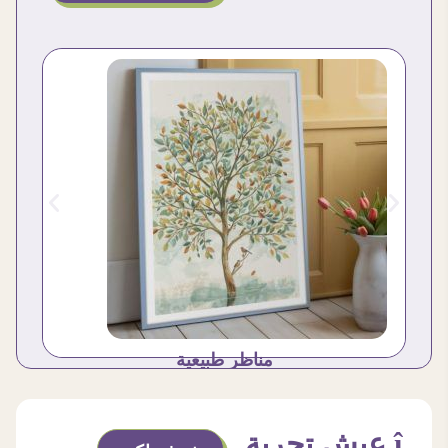
مناظر طبيعية
î عيش تجربة