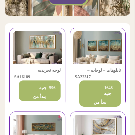
تابلوهات – لوحات –
لوحه تجريديه
الإخلاص و المعوذتين
SA22317
SA16189
1648
596 جنيه
جنيه
يبدأ من
يبدأ من