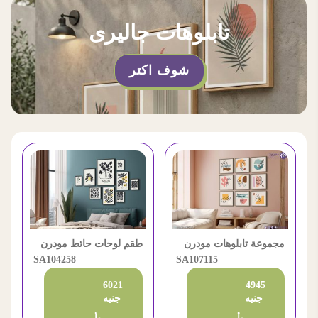
تابلوهات جاليرى
شوف اكتر
مجموعة تابلوهات مودرن
طقم لوحات حائط مودرن
بتصاميم رسم خطي مميزة
SA107115
بتصميم نباتي تجريدي أنيق
SA104258
6021
4945
جنيه
جنيه