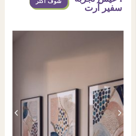
شوف اكتر
سفير آرت