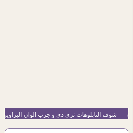
بلوهات ثرى دى و جرب الوان البراويز
à
اوصل لت