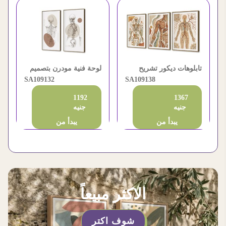
تابلوهات ديكور تشريح
لوحة فنية مودرن بتصميم
جسم الانسان الطبي
SA109138
تشريحي هادئ
SA109132
1192
1367
جنيه
جنيه
يبدأ من
يبدأ من
الاكثر مبيعاً
شوف اكتر