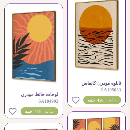
تابلوه مودرن كانفاس
SA105033
يجسد غروب الشمس
لوحات حائط مودرن
التجريدي
0
456 جنيه
يبدأ من
SA104992
بتصميم شروق الشمس
على البحر
0
456 جنيه
يبدأ من