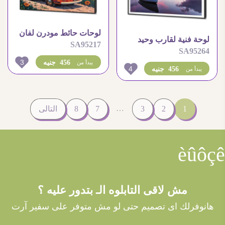
لوحات حائط مودرن لفان
لوحة فنية لقارب وحيد
SA95217
ملون على الشاطئ
SA95264
وسط بحيرة هادئة
3
456 جنيه
يبدأ من
4
456 جنيه
يبدأ من
…
1
2
3
7
8
التالى
èûôçê
مش لاقى التابلوه الـ بتدور عليه ؟
هانوفرلك اى تصميم حتى لو مش متوفر على سفير آرت