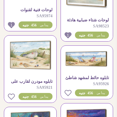
لوحات فنية لقنوات
SA95974
فينيسيا المائية ومبانيها
لوحات شتاء ضبابية هادئة
العريقة
1
456 جنيه
يبدأ من
SA98523
1
456 جنيه
يبدأ من
تابلوه حائط لمشهد شاطئ
تابلوه مودرن لقارب على
SA95926
صيفي هادئ ومريح
SA95921
شاطئ البحر الهادئ
456 جنيه
يبدأ من
0
456 جنيه
يبدأ من