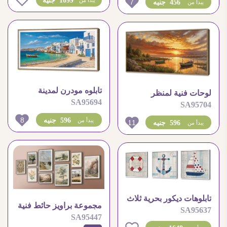
1099 جنيه
يبدأ من
7
456 جنيه
يبدأ من
تابلوه مودرن لمدينة
لوحات فنية لمنظر
SA95694
ساحلية ومناظر طبيعية
SA95704
الغروب على البحيرة
خلابة
الهادئة
8
596 جنيه
يبدأ من
11
596 جنيه
يبدأ من
تابلوهات ديكور بحرية ثلاث
مجموعة براويز حائط فنية
SA95637
قطع بأسلوب مودرن
SA95447
بمناظر طبيعية كلاسيكية