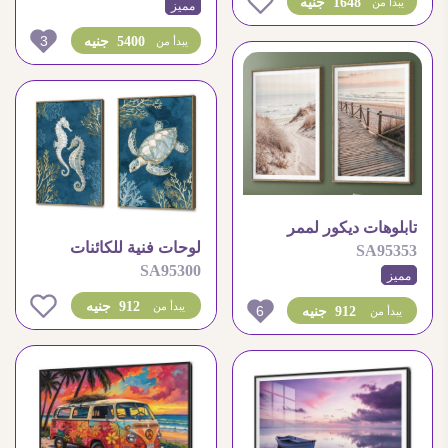
0
1648 جنيه
يبدأ من
مميز
3
5400 جنيه
يبدأ من
تابلوهات ديكور لممر
لوحات فنية للكائنات
SA95353
خشبي على شاطئ البحر
SA95300
البحرية السلحفاة وفرس
مميز
البحر
0
912 جنيه
يبدأ من
6
912 جنيه
يبدأ من