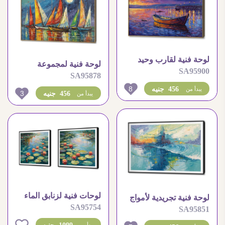
لوحة فنية لقارب وحيد
لوحة فنية لمجموعة
SA95900
عند الغروب الساحر
SA95878
قوارب شراعية ملونة ليلا
8
456 جنيه
يبدأ من
3
456 جنيه
يبدأ من
لوحات فنية لزنابق الماء
لوحة فنية تجريدية لأمواج
SA95754
على بحيرة هادئة
SA95851
عاتية تصطدم بالمدينة
0