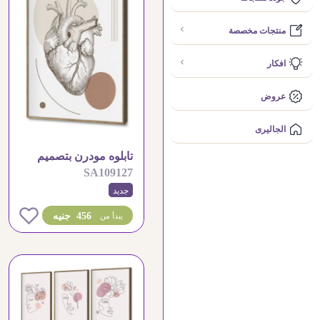
منتجات مخصصة
افكار
عروض
الجاليرى
تابلوه مودرن بتصميم
SA109127
تشريحي للقلب البشري
جديد
0
456 جنيه
يبدأ من