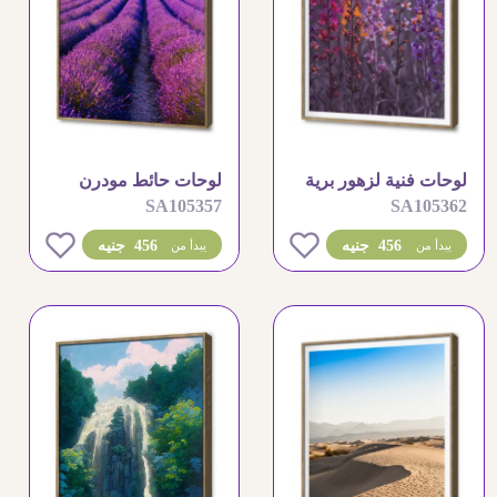
لوحات فنية لزهور برية
لوحات حائط مودرن
SA105357
SA105362
ملونة لديكور المنزل
لحقول اللافندر الساحرة
0
0
456 جنيه
456 جنيه
يبدأ من
يبدأ من