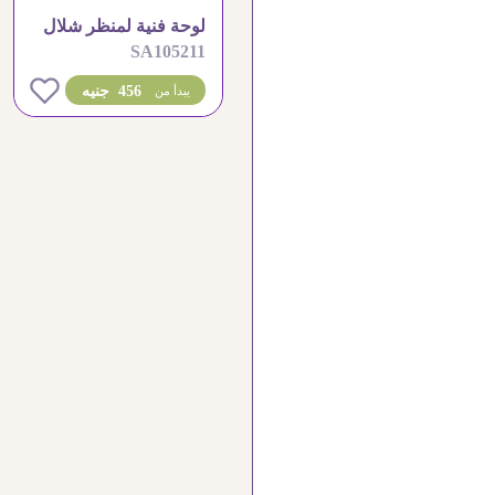
لوحة فنية لمنظر شلال
SA105211
طبيعي وقت الغروب
0
456 جنيه
يبدأ من