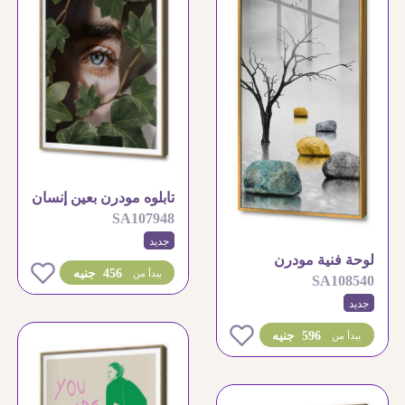
تابلوه مودرن بعين إنسان
SA107948
وسط أوراق الشجر
جديد
لوحة فنية مودرن
0
456 جنيه
يبدأ من
SA108540
لشجرة وصخور هادئة
جديد
0
596 جنيه
يبدأ من