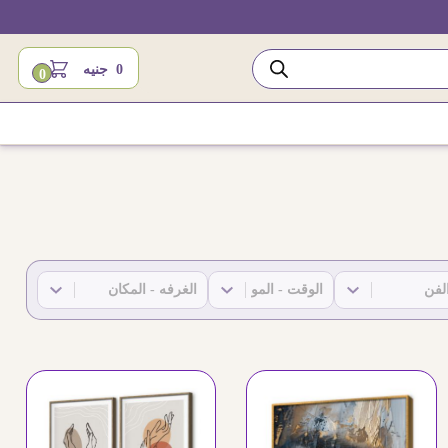
0
جنيه
0
SA-(Rooms)-2
SA-(Time)-2
SA-(Art Ty
Select content
Select content
Select c