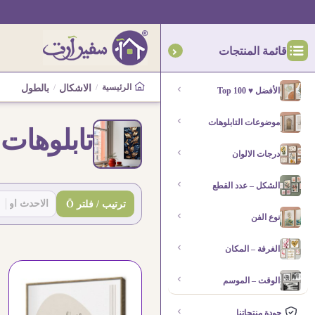
قائمة المنتجات
الرئيسية
/
الاشكال
/
بالطول
الأفضل ♥ Top 100
موضوعات التابلوهات
تابلوهات
درجات الالوان
الشكل – عدد القطع
SA-(Sort By)
Sort content
ترتيب / فلتر Ö
نوع الفن
الغرفة – المكان
الوقت – الموسم
جودة منتجاتنا