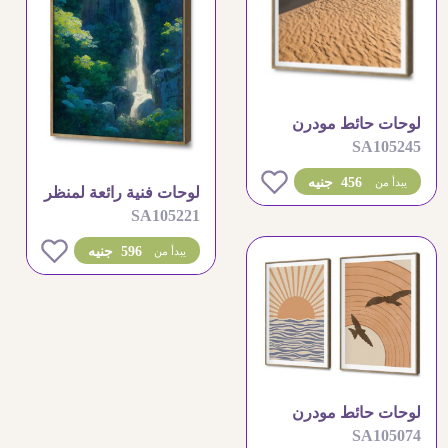
لوحات حائط مودرن
SA105245
لمناظر طبيعية وكثبان
رملية
0
456 جنيه
يبدأ من
لوحات فنية رائعة لمنظر
SA105221
طبيعي لشلال وسط
الغابات
0
596 جنيه
يبدأ من
لوحات حائط مودرن
SA105074
لغروب الشمس وطيور