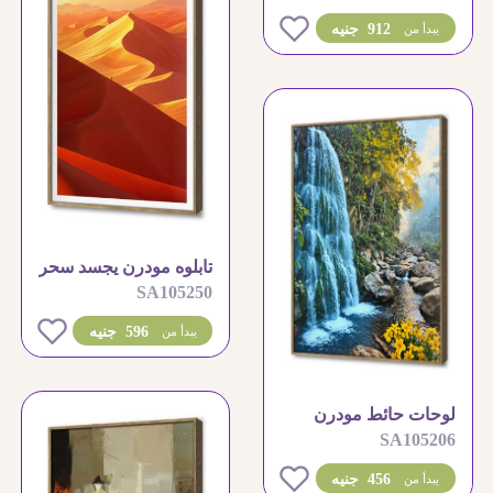
0
912 جنيه
يبدأ من
تابلوه مودرن يجسد سحر
SA105250
رمال الصحراء الذهبية
0
596 جنيه
يبدأ من
لوحات حائط مودرن
SA105206
لمناظر طبيعية لشلال
غابة
0
456 جنيه
يبدأ من