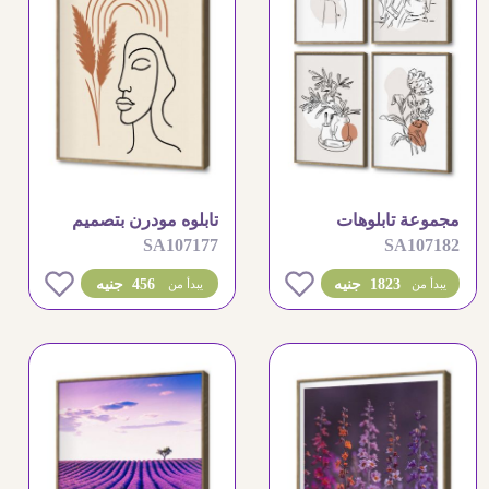
مجموعة تابلوهات
تابلوه مودرن بتصميم
SA107177
SA107182
مودرن بتصميم خطي
وجه تجريدي مميز
مميز
0
0
1823 جنيه
456 جنيه
يبدأ من
يبدأ من