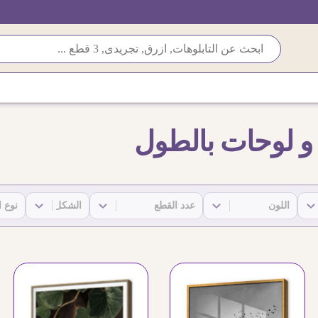
 و لوحات بالطول
pes)-2
SA-(Shape)-2
SA-(PCs)-2
SA-(Colors)-2
ontent
Select content
Select content
Select content