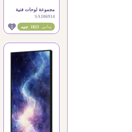
مجموعة لوحات فنية
SA106914
لرسومات النباتات
الكلاسيكية
1
1823 جنيه
يبدأ من