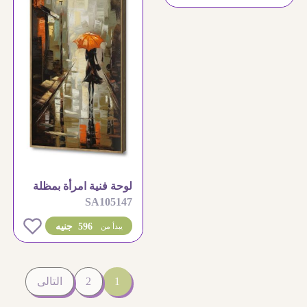
لوحة فنية امرأة بمظلة
SA105147
برتقالية في المطر
0
596 جنيه
يبدأ من
1
2
التالى