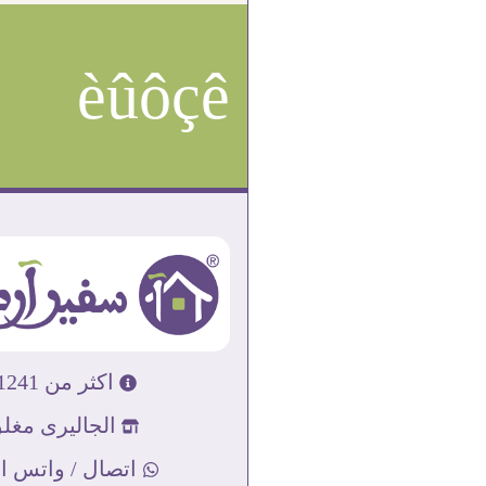
èûôçê
اكثر من 31241 تابلوه مودرن
الجاليرى مغلق
اتصال / واتس اب : 89856