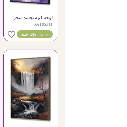
لوحة فنية تجسد سحر
SA105311
الفضاء والنجوم المتلألئة
0
596 جنيه
يبدأ من