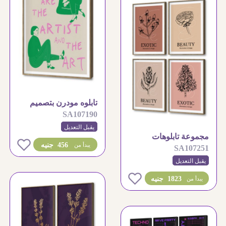
تابلوه مودرن بتصميم
SA107190
فني وعبارة ملهمة
يقبل التعديل
مجموعة تابلوهات
0
456 جنيه
يبدأ من
SA107251
مودرن بتصاميم نباتية
هادئة
يقبل التعديل
0
1823 جنيه
يبدأ من