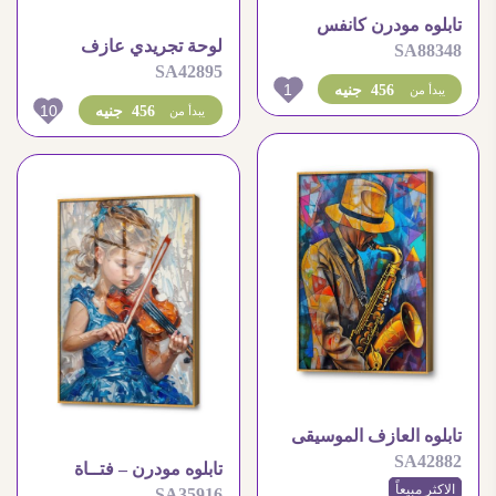
تابلوه مودرن كانفس
لوحة تجريدي عازف
SA88348
العزف على البيانو
SA42895
موسيقي
1
456 جنيه
يبدأ من
10
456 جنيه
يبدأ من
تابلوه العازف الموسيقى
SA42882
تابلوه مودرن – فتــاة
الاكثر مبيعاً
SA35916