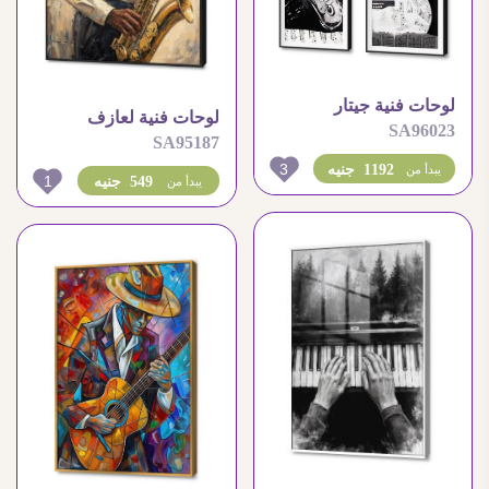
لوحات فنية جيتار
لوحات فنية لعازف
SA96023
وساكسفون بتصميم
SA95187
الساكسفون بلمسة فنية
مودرن تجريدي
3
1192 جنيه
مميزة
يبدأ من
1
549 جنيه
يبدأ من