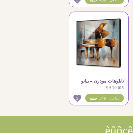
3
456 جنيه
يبدأ من
تابلوهات مودرن – بيانو
SA10305
3
549 جنيه
يبدأ من
èûôçê