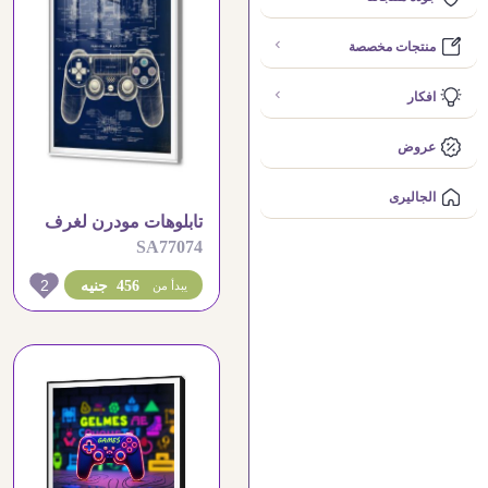
منتجات مخصصة
افكار
عروض
الجاليرى
تابلوهات مودرن لغرف
SA77074
الشباب العاب الكترونية
2
456 جنيه
يبدأ من