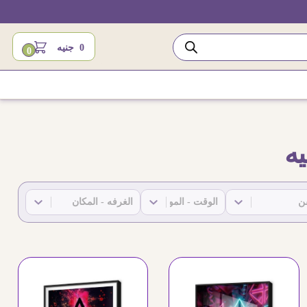
0
جنيه
0
يه
SA-(Rooms)-2
SA-(Time)-2
SA-(Art 
Select content
Select content
Select