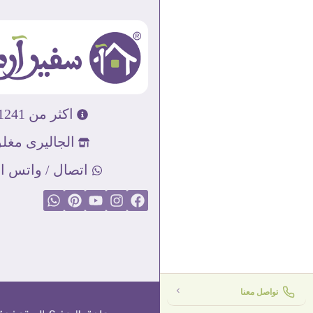
اكثر من 31241 تابلوه مودرن
الجاليرى مغلق
اتصال / واتس اب : 89856
تواصل معنا