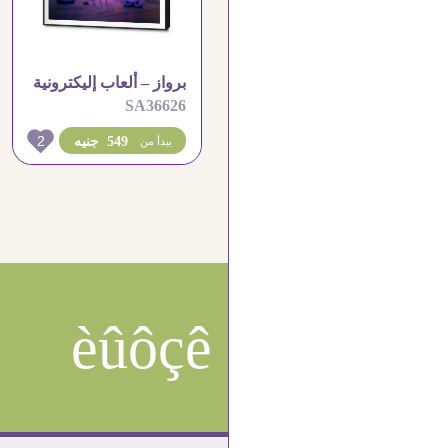
برواز – ألعاب إليكترونية
SA36626
2
549 جنيه
يبدأ من
èûôçê