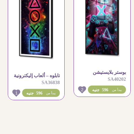
بوستر بلايستيشن
تابلوه – ألعاب إليكترونية
SA40202
SA36838
2
596 جنيه
يبدأ من
1
596 جنيه
يبدأ من