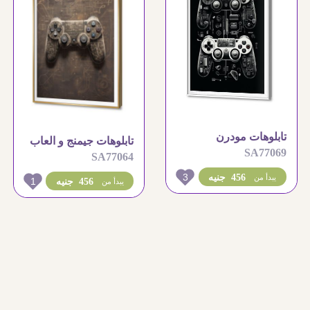
تابلوهات مودرن
تابلوهات جيمنج و العاب
SA77069
بلايستيشن
SA77064
الكترونية
3
456 جنيه
يبدأ من
1
456 جنيه
يبدأ من