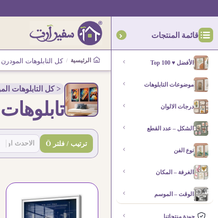
قائمة المنتجات
الرئيسية
/
كل التابلوهات المودرن
الأفضل ♥ Top 100
موضوعات التابلوهات
< كل التابلوهات الم
تابلوهات 
درجات الالوان
الشكل – عدد القطع
SA-(Sort By)
Sort content
ترتيب / فلتر Ö
نوع الفن
الغرفة – المكان
الوقت – الموسم
جودة منتجاتنا