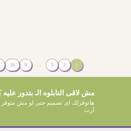
…
10
9
3
2
1
مش لاقى التابلوه الـ بتدور عليه ؟
هانوفرلك اى تصميم حتى لو مش متوفر 
آرت