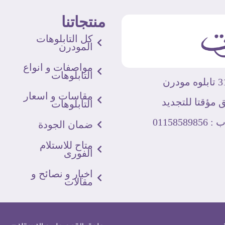
منتجاتنا
كل التابلوهات
المودرن
مواصفات و انواع
التابلوهات
مقاسات و اسعار
 مؤقتا للتجديد
التابلوهات
011585
ضمان الجودة
متاح للاستلام
الفورى
اخبار و نصائح و
مقالات