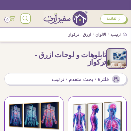
ÿ
القائمة
0
/
الالوان
/
ازرق - تركواز
الرئيسية
تابلوهات و لوحات ازرق -
تركواز
فلترة / بحث متقدم / ترتيب