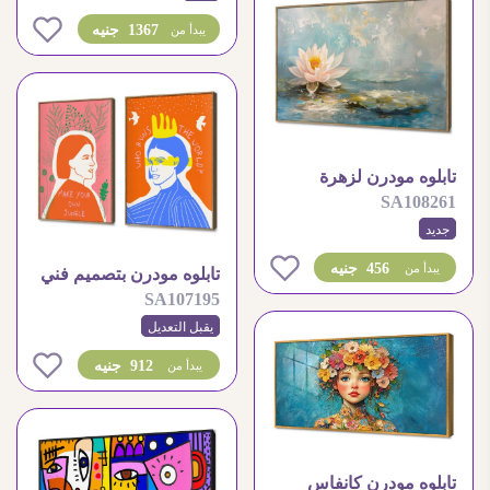
0
1367 جنيه
يبدأ من
تابلوه مودرن لزهرة
SA108261
اللوتس في الماء
جديد
0
456 جنيه
يبدأ من
تابلوه مودرن بتصميم فني
SA107195
معاصر ومميز
يقبل التعديل
0
912 جنيه
يبدأ من
تابلوه مودرن كانفاس