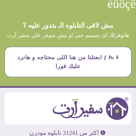
èûôçê
مش لاقى التابلوه الـ بتدور عليه ؟
هانوفرلك اى تصميم حتى لو مش متوفر على سفير آرت
¥ ₧ ƒ ابعتلنا من هنا اللى محتاجه و هانرد
عليك فورا
اكثر من 31241 تابلوه مودرن