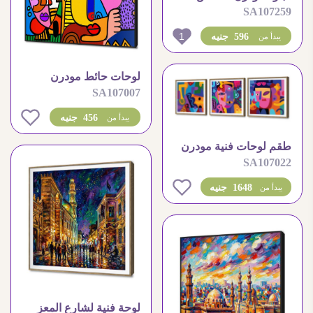
SA107259
لفتاة بزهور ملونة
1
596 جنيه
يبدأ من
لوحات حائط مودرن
SA107007
بتصميم وجوه تجريدية
ملونة
0
456 جنيه
يبدأ من
طقم لوحات فنية مودرن
SA107022
بتصميم تجريدي وجوه
0
1648 جنيه
يبدأ من
لوحة فنية لشارع المعز