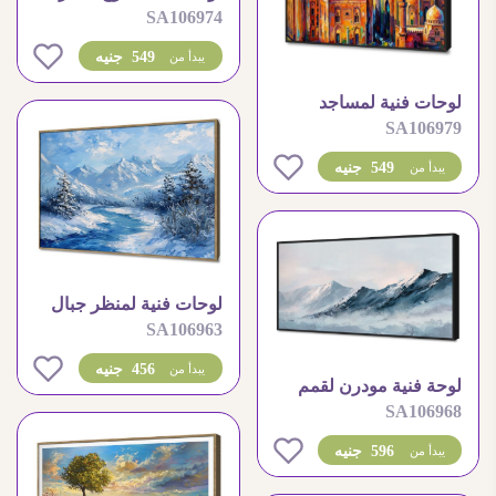
SA106974
التاريخي في الليل
0
549 جنيه
يبدأ من
لوحات فنية لمساجد
SA106979
القاهرة التاريخية بالوان
زاهية
0
549 جنيه
يبدأ من
لوحات فنية لمنظر جبال
SA106963
شتوية ساحرة
0
456 جنيه
يبدأ من
لوحة فنية مودرن لقمم
SA106968
الجبال الثلجية
0
596 جنيه
يبدأ من