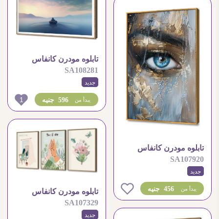
تابلوه مودرن كانفاس
SA108281
بتصميم احجار متوازنة
جديد
1
596 جنيه
يبدأ من
تابلوه مودرن كانفاس
SA107920
لعين بلمسات ذهبية مميزة
جديد
0
456 جنيه
يبدأ من
تابلوه مودرن كانفاس
SA107329
بتصميم رومانسي مميز
جديد