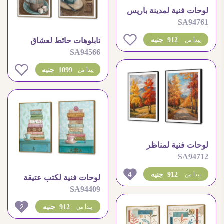
لوحات فنية لمدينة باريس
SA94761
ومعالمها الساحرة الخلابة
0
912 جنيه
تابلوهات حائط لعشاق
يبدأ من
SA94566
القهوة اسبريسو ولاتيه
0
1099 جنيه
يبدأ من
لوحات فنية لمناظر
SA94712
طبيعية وأشجار الخريف
الملونة
4
912 جنيه
يبدأ من
لوحات فنية لكتب عتيقة
SA94409
وفنجان شاي كلاسيكي
2
912 جنيه
يبدأ من