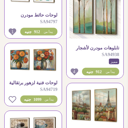
لوحات حائط مودرن
SA94797
لزهور بنفسجية بألوان
مائية
1
912 جنيه
يبدأ من
تابلوهات مودرن لأشجار
SA94938
الخريف بألوانها الدافئة
مميز
والمبهجة
4
912 جنيه
يبدأ من
لوحات فنية لزهور برتقالية
SA94719
زاهية بفازة
0
1099 جنيه
يبدأ من