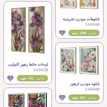
تابلوهات مودرن تجريدية
SA94500
بأوراق شجر و زخارف
بوهيمية
2
1099 جنيه
يبدأ من
لوحات حائط زهور التوليب
SA94228
البنفسجية للديكور الأنيق
2
912 جنيه
يبدأ من
تابلوه مودرن لزهور
SA94399
الماجنوليا بألوان الباستيل
الهادئة
3
912 جنيه
يبدأ من