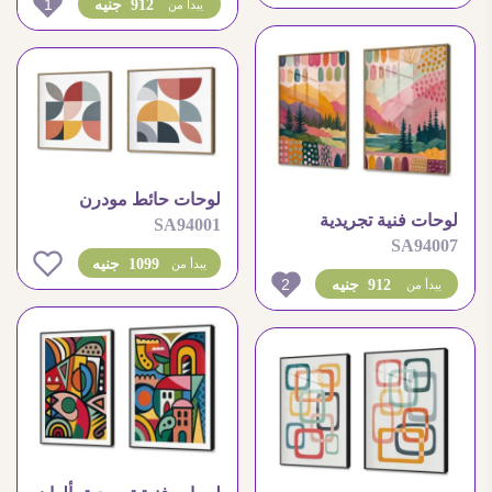
1
912 جنيه
يبدأ من
لوحات حائط مودرن
لوحات فنية تجريدية
SA94001
بأشكال هندسية لديكور
SA94007
لمنظر طبيعي بألوان
منزلك
0
1099 جنيه
يبدأ من
مبهجة
2
912 جنيه
يبدأ من