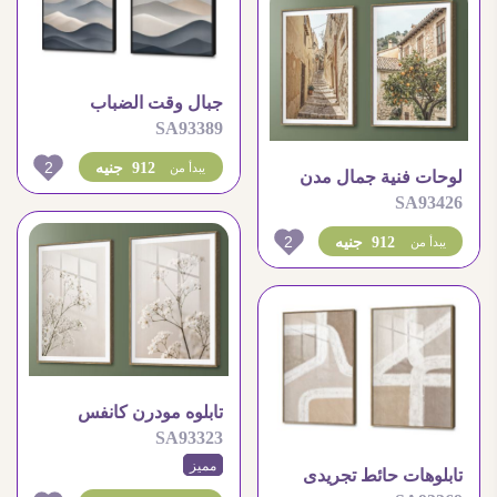
جبال وقت الضباب
SA93389
2
912 جنيه
يبدأ من
لوحات فنية جمال مدن
SA93426
المتوسط العتيق
2
912 جنيه
يبدأ من
تابلوه مودرن كانفس
SA93323
الازهار البيضاء الرقيقة
مميز
تابلوهات حائط تجريدى