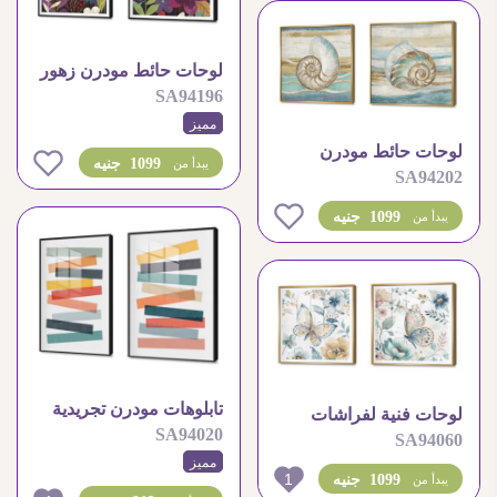
لوحات حائط مودرن زهور
SA94196
ملونة بخلفية داكنة
مميز
لوحات حائط مودرن
0
1099 جنيه
يبدأ من
SA94202
لصدف البحر بألوان هادئة
0
1099 جنيه
يبدأ من
تابلوهات مودرن تجريدية
لوحات فنية لفراشات
SA94020
من شرائط ملونة متداخلة
SA94060
وزهور بألوان مائية هادئة
مميز
1
1099 جنيه
يبدأ من