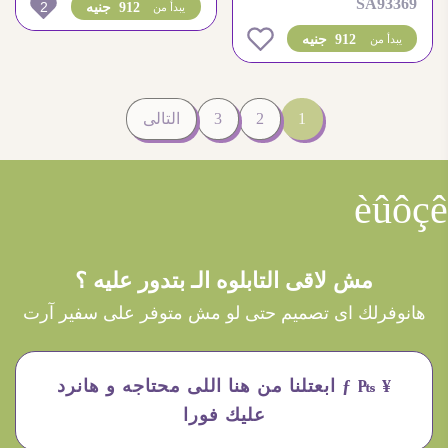
SA93369
هندسى بسيط ومعاصر
2
912 جنيه
يبدأ من
0
912 جنيه
يبدأ من
1
2
3
التالى
èûôçê
مش لاقى التابلوه الـ بتدور عليه ؟
هانوفرلك اى تصميم حتى لو مش متوفر على سفير آرت
¥ ₧ ƒ ابعتلنا من هنا اللى محتاجه و هانرد
عليك فورا