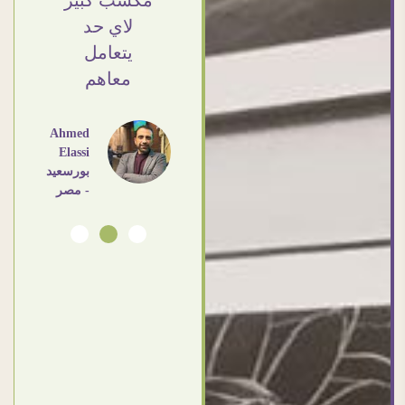
❤ اشكركم
مكسب كبير
القاهرة
شكرا جزيلا
لاي حد
- مصر
يتعامل
معاهم
Dalia
Abdlraouf
القاهرة -
Ahmed
مصر
Elassi
بورسعيد
- مصر