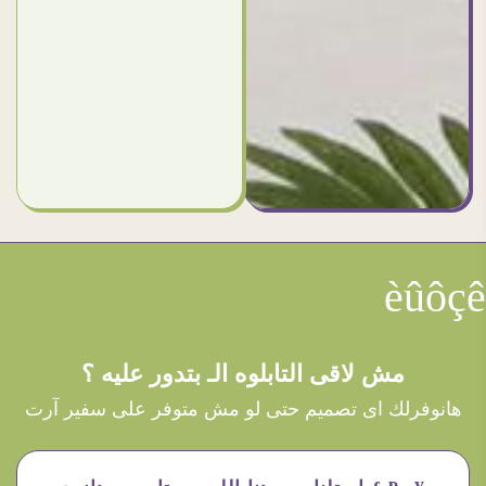
èûôçê
مش لاقى التابلوه الـ بتدور عليه ؟
هانوفرلك اى تصميم حتى لو مش متوفر على سفير آرت