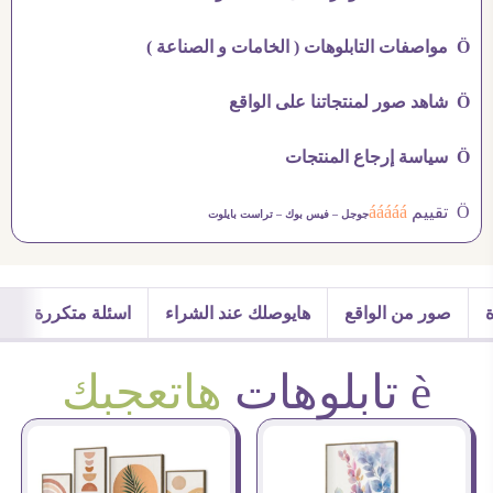
Ö مواصفات التابلوهات ( الخامات و الصناعة )
Ö شاهد صور لمنتجاتنا على الواقع
Ö سياسة إرجاع المنتجات
Ö تقييم
ááááá
جوجل –
فيس بوك –
تراست بايلوت
صور من الواقع
هايوصلك عند الشراء
اسئلة متكررة
è تابلوهات
هاتعجبك