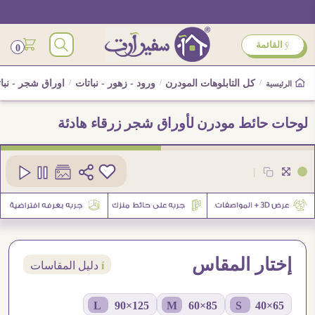
ÿ
القائمة
0
/
كل التابلوهات المودرن
/
ورود - زهور - نباتات
/
اوراق شجر - نبا
الرئيسية
لوحات حائط مودرن لأوراق شجر زرقاء هادئة
كود
SA95743
|
5
إختار المقاس
í
دليل المقاسات
125×90 L
85×60 M
65×40 S