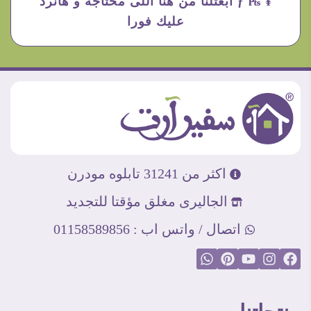
¥ ₧ ƒ ابعتلنا من هنا اللى محتاجه و هانرد
عليك فورا
اكثر من 31241 تابلوه مودرن
الجاليرى مغلق مؤقتا للتجديد
اتصال / واتس اب : 01158589856