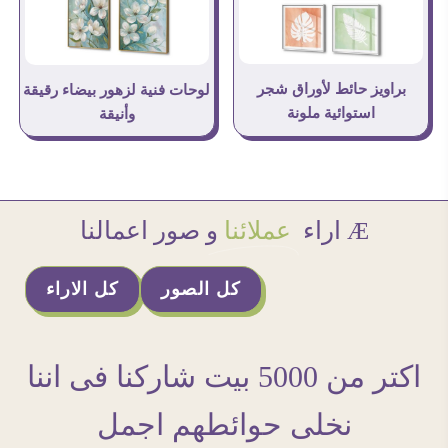
براويز حائط لأوراق شجر
لوحات فنية لزهور بيضاء رقيقة
استوائية ملونة
وأنيقة
Æ اراء
عملائنا
و صور اعمالنا
كل الصور
كل الاراء
اكتر من 5000 بيت شاركنا فى اننا
نخلى حوائطهم اجمل