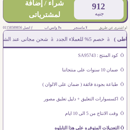
شراء / إضافة
912
جنيه
لمشترياتى
او اشترى عن طريق
¥ ماسنجر
₧ واتس اب
ƒ اتصل 01158589856
 )
à خصم 5% للعملاء الجدد à شحن مجانى عند الشراء ب 4000 جنيه à
Ö كود المنتج : SA95743
Ö ضمان 10 سنوات على منتجاتنا
Ö طباعة بجودة فائقة ( ضمان على الالوان )
Ö اكسسوارات التعليق + دليل تعليق مصور
Ö وقت الانتاج من 5 الى 10 ايام
Ö التعديلات المتوفره على هذا التابلوه