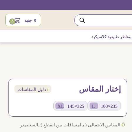
0
جنيه
0
مناظر طبيعية كلاسيكية
إختار المقاس
í
دليل المقاسات
325×145 XL
235×100 L
Ö
المقاس الاجمالى ( بالمسافات بين القطع ) بالسنتيمتر