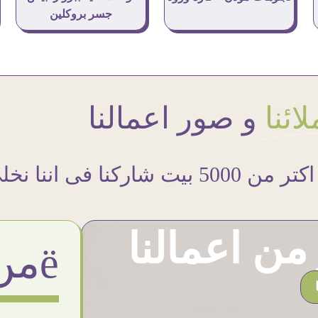
جسر بروكلين
ائنا
و صور اعمالنا
اكتر من 5000 بيت شاركنا فى اننا نخلى حوائطهم اجمل
ن اعمالنا
ëمن اراء عملائنا