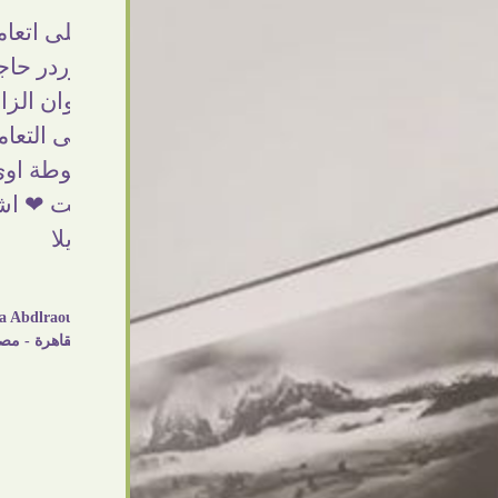
بجد من أرقى الناس اللى اتعاملت معاهم ❤
شغل ج
❤ النهاردة وصلى الاوردر حاجة فى منتهى
قدرت 
الشياكة والجمال والألوان الزاهية والاهتمام
ا
بالتفاصيل والاحترام فى التعامل ..مش اخر
وا
تعامل بإذن الله ومبسوطة اوى من الاوردر
العمي
واحلى كمان مما توقعت ❤ اشكركم شكرا
بصراح
جزيلا
Dalia Abdlraouf
القاهرة - مصر