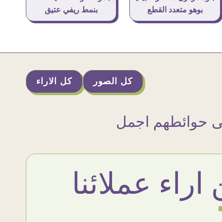
بنمط ريفي عتيق
بوهو متعدد القطع
كل الصور
كل الاراء