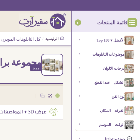
قائمة المنتجات
الرئيسية
/
كل التابلوهات المودرن
الأفضل ♥ Top 100
موضوعات التابلوهات
مجموعة براو
مميز
درجات الالوان
الشكل – عدد القطع
|
نوع الفن
الغرفة – المكان
الوقت – الموسم
جودة منتجاتنا