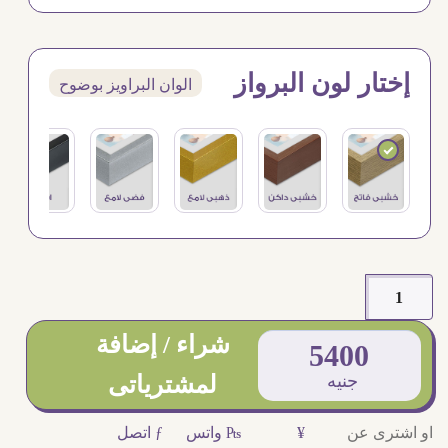
إختار لون البرواز
الوان البراويز بوضوح
شراء / إضافة
5400
جنيه
لمشترياتى
او اشترى عن
¥
₧ واتس
ƒ اتصل