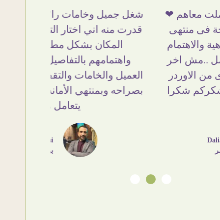
ميل وخامات رائعه وموقع فوق الرائع
أنا استلم
منه اني اختار التابلوهات واركبها علي
تحفة ..
لمكان بشكل مطابق جدا للحقيقه
والزوق وا
هتمامهم بالتفاصيل والتغليف وإرضاء
وده مش أو
ل والخامات والتقفيل وسرعة التوصيل.
ان شاء ا
ه وبمنتهي الأمانه مكسب كبير لاي حد
يتعامل معاهم
Ahmed Elassi
بورسعيد - مصر