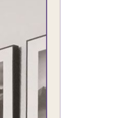
أنا استلمت حاجتى وطلعوا بجد ما شاء الله
تحفة .. الشغل أكتر من رائع والالتزام
والزوق والصبر فى التعامل بجد مفيش كلام
وده مش أول تعامل ليا مع سفير ارت وأكيد
ان شاء الله مش أخر تعامل بشكركم على
الحاجات جدا جدا
Doaa Elsayd
القاهرة - مصر