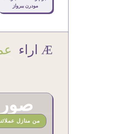
مودرن ببرواز
Æ اراء
عمل
صور م
من منازل عملائنا