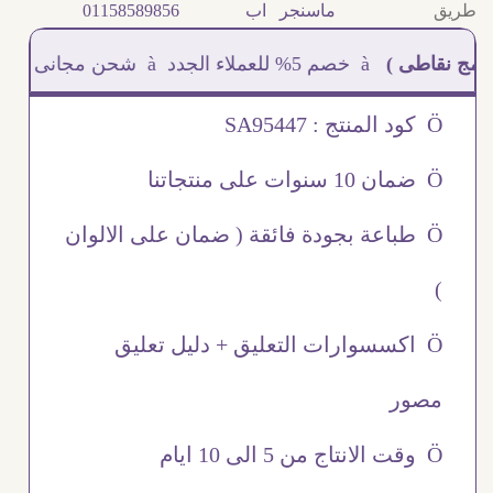
طريق
ماسنجر
اب
01158589856
ى )
à خصم 5% للعملاء الجدد à شحن مجانى عند الشراء ب 4000 جنيه à
Ö كود المنتج : SA95447
Ö ضمان 10 سنوات على منتجاتنا
Ö طباعة بجودة فائقة ( ضمان على الالوان
)
Ö اكسسوارات التعليق + دليل تعليق
مصور
Ö وقت الانتاج من 5 الى 10 ايام