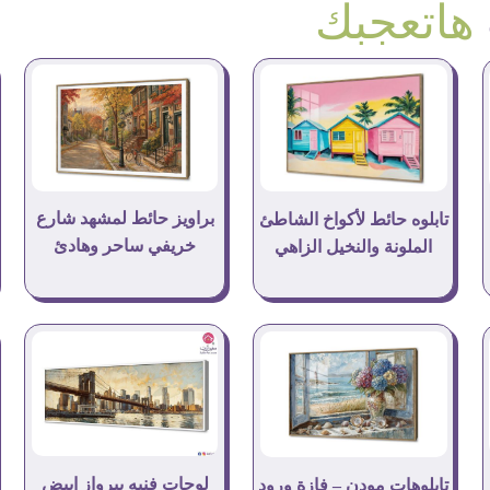
هاتعجبك
براويز حائط لمشهد شارع
تابلوه حائط لأكواخ الشاطئ
خريفي ساحر وهادئ
الملونة والنخيل الزاهي
لوحات فنيه ببرواز ابيض
تابلوهات مودن – فازة ورود