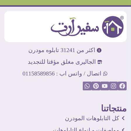
اكثر من 31241 تابلوه مودرن
الجاليرى مغلق مؤقتا للتجديد
اتصال / واتس اب : 01158589856
منتجاتنا
كل التابلوهات المودرن
مواصفات و انواع التابلوهات