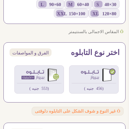
60×90 L
40×60 M
30×40 S
100×150 XXL
80×120 XL
Ö
المقاس الاجمالى بالسنتيمتر
اختر نوع التابلوه
الفرق و المواصفات
(456 جنيه )
(553 جنيه )
Ö
غير النوع و شوف الشكل على التابلوه دلوقتى