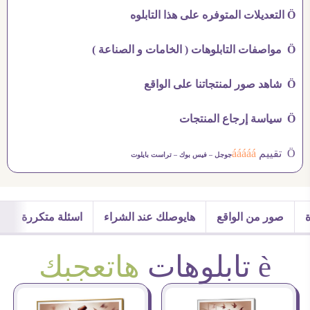
Ö التعديلات المتوفره على هذا التابلوه
Ö مواصفات التابلوهات ( الخامات و الصناعة )
Ö شاهد صور لمنتجاتنا على الواقع
Ö سياسة إرجاع المنتجات
Ö تقييم
ááááá
جوجل –
فيس بوك –
تراست بايلوت
صور من الواقع
هايوصلك عند الشراء
اسئلة متكررة
è تابلوهات
هاتعجبك