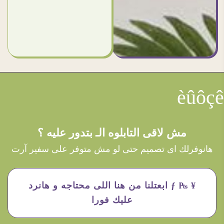
èûôçê
مش لاقى التابلوه الـ بتدور عليه ؟
هانوفرلك اى تصميم حتى لو مش متوفر على سفير آرت
¥ ₧ ƒ ابعتلنا من هنا اللى محتاجه و هانرد
عليك فورا