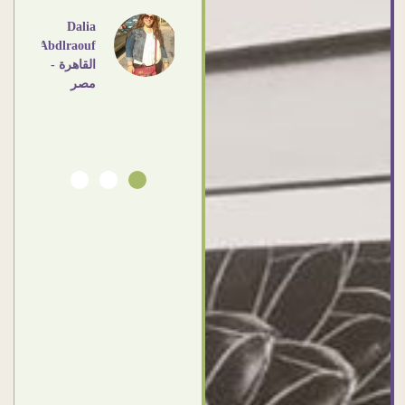
اهم
Dalia
Abdlraouf
القاهرة -
Ahmed
مصر
Elassi
بورسعيد
- مصر