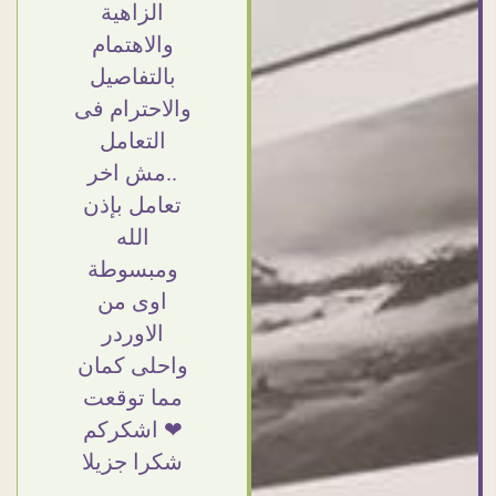
حقيقه
مفيش كلام
الزاهية
تمامهم
وده مش أول
والاهتمام
تفاصيل
تعامل ليا مع
بالتفاصيل
تغليف
سفير ارت
والاحترام فى
رضاء
وأكيد ان شاء
التعامل
عميل
الله مش أخر
..مش اخر
خامات
تعامل
تعامل بإذن
تقفيل
بشكركم
الله
رعة
على
ومبسوطة
وصيل.
الحاجات جدا
اوى من
راحه
جدا
الاوردر
منتهي
واحلى كمان
أمانه
مما توقعت
Doaa
Elsayd
 كبير
❤ اشكركم
القاهرة
ي حد
شكرا جزيلا
- مصر
عامل