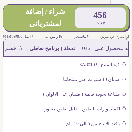
شراء / إضافة
456
جنيه
لمشترياتى
او اشترى عن طريق
¥ ماسنجر
₧ واتس اب
ƒ اتصل 01158589856
1046
نقطة
( برنامج نقاطى )
à خصم 5% للعملاء الجدد à شحن مجانى عند الشراء ب 4000 جنيه à
Ö كود المنتج : SA80193
Ö ضمان 10 سنوات على منتجاتنا
Ö طباعة بجودة فائقة ( ضمان على الالوان )
Ö اكسسوارات التعليق + دليل تعليق مصور
Ö وقت الانتاج من 5 الى 10 ايام