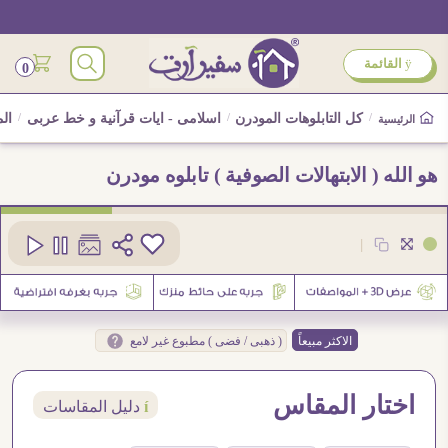
ÿ
القائمة
0
/
كل التابلوهات المودرن
/
اسلامى - ايات قرآنية و خط عربى
/
الم
الرئيسية
هو الله ( الابتهالات الصوفية ) تابلوه مودرن
كود
SA80193
|
الاكثر مبيعاً
( ذهبى / فضى ) مطبوع غير لامع
اختار المقاس
í
دليل المقاسات