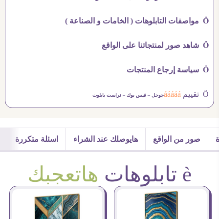
Ö مواصفات التابلوهات ( الخامات و الصناعة )
Ö شاهد صور لمنتجاتنا على الواقع
Ö سياسة إرجاع المنتجات
Ö تقييم
ááááá
جوجل –
فيس بوك –
تراست بايلوت
صور من الواقع
هايوصلك عند الشراء
اسئلة متكررة
è تابلوهات
هاتعجبك