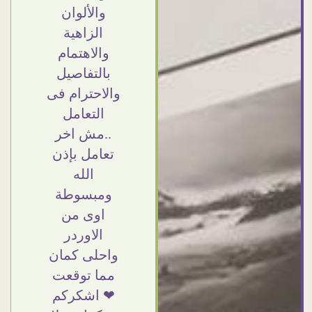
عامل بجد
والألوان
مطابق جدا
ا
ش كلام
الزاهية
للحقيقه
 مش أول
والاهتمام
واهتمامهم
و
ل ليا مع
بالتفاصيل
بالتفاصيل
ت
ير ارت
والاحترام فى
والتغليف
د ان شاء
التعامل
وإرضاء
و
 مش أخر
..مش اخر
العميل
ا
عامل
تعامل بإذن
والخامات
شكركم
الله
والتقفيل
على
ومبسوطة
وسرعة
اجات جدا
اوى من
التوصيل.
ا
جدا
الاوردر
بصراحه
واحلى كمان
وبمنتهي
مما توقعت
الأمانه
Doaa
Elsayd
❤ اشكركم
مكسب كبير
القاهرة