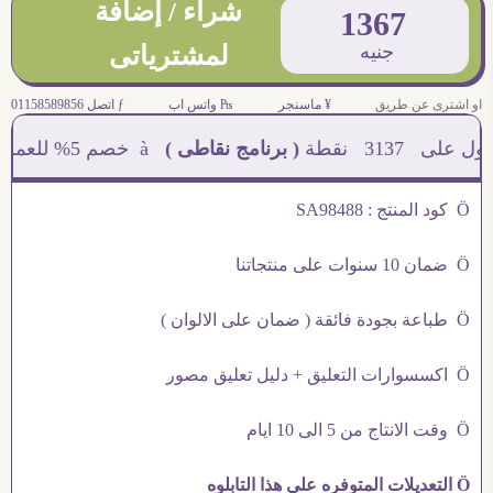
شراء / إضافة
1367
جنيه
لمشترياتى
او اشترى عن طريق
¥ ماسنجر
₧ واتس اب
ƒ اتصل 01158589856
3137
نقطة
( برنامج نقاطى )
à خصم 5% للعملاء الجدد à شحن مجانى عند الشراء ب 4000 جنيه à
Ö كود المنتج : SA98488
Ö ضمان 10 سنوات على منتجاتنا
Ö طباعة بجودة فائقة ( ضمان على الالوان )
Ö اكسسوارات التعليق + دليل تعليق مصور
Ö وقت الانتاج من 5 الى 10 ايام
Ö التعديلات المتوفره على هذا التابلوه