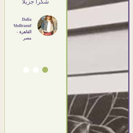
شكرا جزيلا
لاي حد
- مصر
يتعامل
معاهم
Dalia
Abdlraouf
القاهرة -
Ahmed
مصر
Elassi
بورسعيد
- مصر