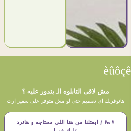
èûôçê
مش لاقى التابلوه الـ بتدور عليه ؟
هانوفرلك اى تصميم حتى لو مش متوفر على سفير آرت
¥ ₧ ƒ ابعتلنا من هنا اللى محتاجه و هانرد
عليك فورا