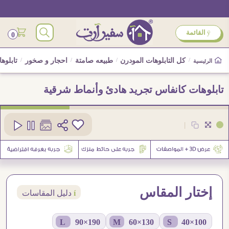
ÿ
القائمة
0
/
كل التابلوهات المودرن
/
طبيعه صامتة
/
احجار و صخور
/
تابلوه
الرئيسية
تابلوهات كانفاس تجريد هادئ وأنماط شرقية
كود
SA98488
|
1
إختار المقاس
í
دليل المقاسات
190×90 L
130×60 M
100×40 S