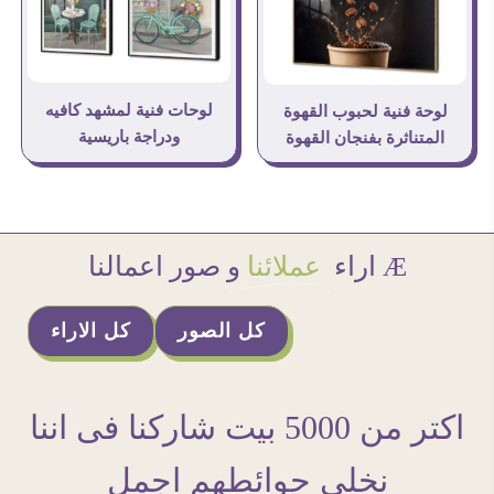
لوحات فنية لمشهد كافيه
لوحة فنية لحبوب القهوة
ودراجة باريسية
المتناثرة بفنجان القهوة
Æ اراء
عملائنا
و صور اعمالنا
كل الصور
كل الاراء
اكتر من 5000 بيت شاركنا فى اننا
نخلى حوائطهم اجمل