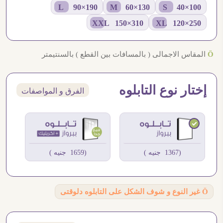
190×90 L
130×60 M
100×40 S
310×150 XXL
250×120 XL
Ö
المقاس الاجمالى ( بالمسافات بين القطع ) بالسنتيمتر
إختار نوع التابلوه
الفرق و المواصفات
(1367 جنيه )
(1659 جنيه )
Ö
غير النوع و شوف الشكل على التابلوه دلوقتى