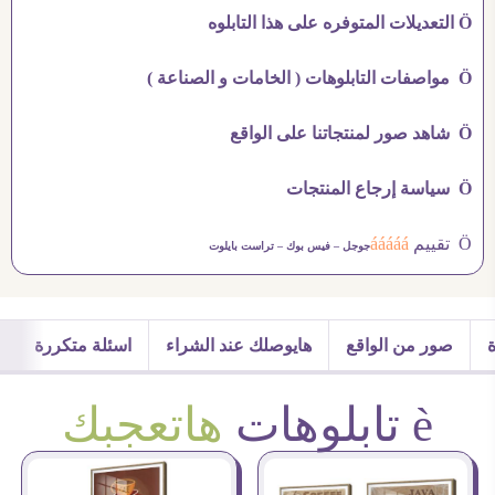
Ö التعديلات المتوفره على هذا التابلوه
Ö مواصفات التابلوهات ( الخامات و الصناعة )
Ö شاهد صور لمنتجاتنا على الواقع
Ö سياسة إرجاع المنتجات
Ö تقييم
ááááá
جوجل –
فيس بوك –
تراست بايلوت
صور من الواقع
هايوصلك عند الشراء
اسئلة متكررة
è تابلوهات
هاتعجبك