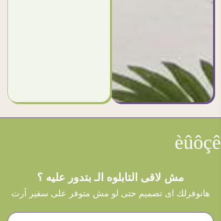
èûôçê
مش لاقى التابلوه الـ بتدور عليه ؟
هانوفرلك اى تصميم حتى لو مش متوفر على سفير آرت