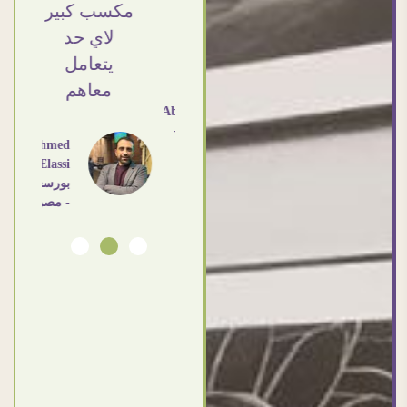
Elsayd
❤ اشكركم
مكسب كبير
القاهرة
شكرا جزيلا
لاي حد
- مصر
يتعامل
معاهم
Dalia
Abdlraouf
القاهرة -
Ahmed
مصر
Elassi
بورسعيد
- مصر