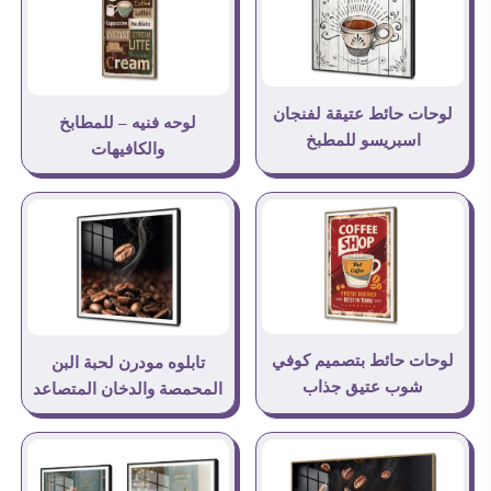
لوحات حائط عتيقة لفنجان
لوحه فنيه – للمطابخ
اسبريسو للمطبخ
والكافيهات
لوحات حائط بتصميم كوفي
تابلوه مودرن لحبة البن
شوب عتيق جذاب
المحمصة والدخان المتصاعد