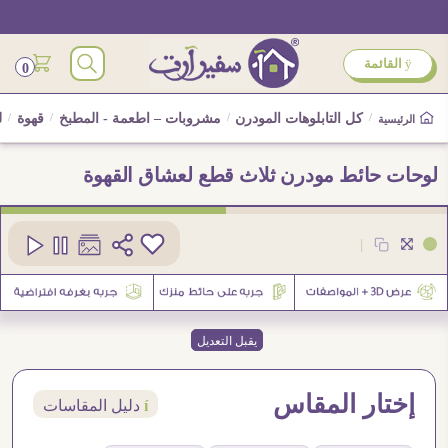
ÿ
القائمة
0
/
كل التابلوهات المودرن
/
مشروبات – اطعمة - المطبخ
/
قهوة
/
ل
الرئيسية
لوحات حائط مودرن ثلاث قطع لعشاق القهوة
كود
SA94552
|
يقبل التعديل
إختار المقاس
í
دليل المقاسات