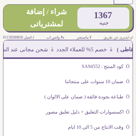
شراء / إضافة
1367
جنيه
لمشترياتى
او اشترى عن طريق
¥ ماسنجر
₧ واتس اب
ƒ اتصل 01158589856
ى )
à خصم 5% للعملاء الجدد à شحن مجانى عند الشراء ب 4000 جنيه à
Ö كود المنتج : SA94552
Ö ضمان 10 سنوات على منتجاتنا
Ö طباعة بجودة فائقة ( ضمان على الالوان )
Ö اكسسوارات التعليق + دليل تعليق مصور
Ö وقت الانتاج من 5 الى 10 ايام