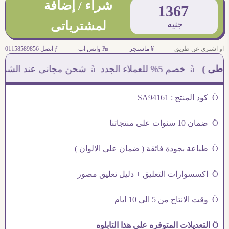
شراء / إضافة
1367
جنيه
لمشترياتى
او اشترى عن طريق
¥ ماسنجر
₧ واتس اب
ƒ اتصل 01158589856
 )
à خصم 5% للعملاء الجدد à شحن مجانى عند الشراء ب 4000 جنيه à
Ö كود المنتج : SA94161
Ö ضمان 10 سنوات على منتجاتنا
Ö طباعة بجودة فائقة ( ضمان على الالوان )
Ö اكسسوارات التعليق + دليل تعليق مصور
Ö وقت الانتاج من 5 الى 10 ايام
Ö التعديلات المتوفره على هذا التابلوه