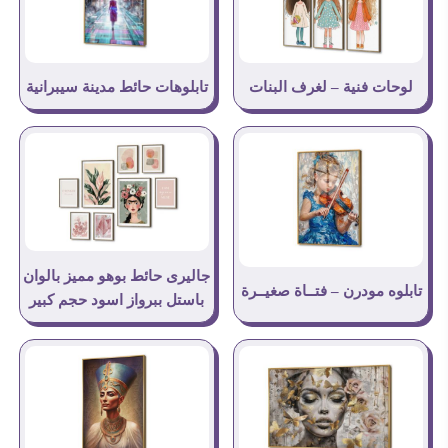
لوحات فنية – لغرف البنات
تابلوهات حائط مدينة سيبرانية
جاليرى حائط بوهو مميز بالوان
تابلوه مودرن – فتــاة صغيــرة
باستل ببرواز اسود حجم كبير