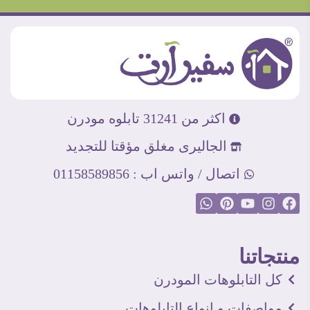
اكثر من 31241 تابلوه مودرن
الجاليرى مغلق مؤقتا للتجديد
اتصال / واتس اب : 01158589856
منتجاتنا
كل التابلوهات المودرن
مواصفات و انواع التابلوهات