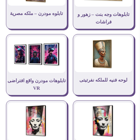
تابلوه مودرن – ملكه مصرية
تابلوهات وجه بنت – زهور و
فراشات
لوحه فنيه للملكه نفرتيتى
تابلوهات مودرن واقع افتراضى
VR