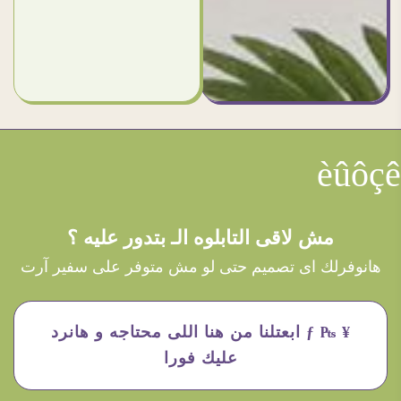
èûôçê
مش لاقى التابلوه الـ بتدور عليه ؟
هانوفرلك اى تصميم حتى لو مش متوفر على سفير آرت
¥ ₧ ƒ ابعتلنا من هنا اللى محتاجه و هانرد
عليك فورا