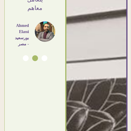
معاهم
Dalia
Abdlraouf
القاهرة -
Ahmed
مصر
Elassi
بورسعيد
- مصر