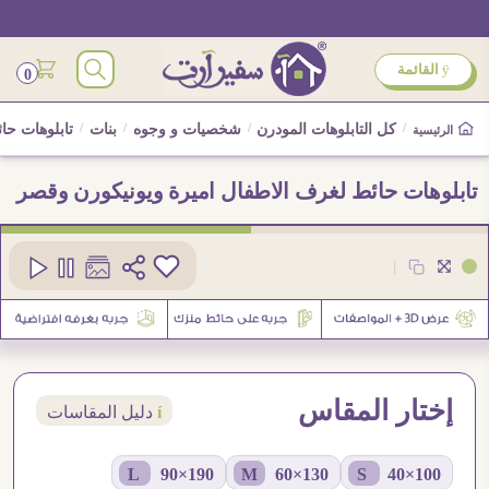
ÿ
القائمة
0
/
كل التابلوهات المودرن
/
شخصيات و وجوه
/
بنات
/
تابلوهات حا
الرئيسية
تابلوهات حائط لغرف الاطفال اميرة ويونيكورن وقصر
كود
SA94161
|
2
إختار المقاس
í
دليل المقاسات
190×90 L
130×60 M
100×40 S