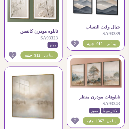
جبال وقت الضباب
تابلوه مودرن كانفس
SA93389
SA93323
الازهار البيضاء الرقيقة
2
912 جنيه
يبدأ من
مميز
2
912 جنيه
يبدأ من
تابلوهات مودرن منظر
SA93243
طبيعي مائى ضبابى
الاكثر مبيعاً
مميز
7
1367 جنيه
يبدأ من