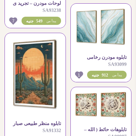
لوحات مودرن – تجريد ى
SA93238
سماء مليئة بالغيوم
7
549 جنيه
يبدأ من
تابلوه مودرن رخامى
SA93099
تجريدى بلمسات الذهبى
1
912 جنيه
يبدأ من
تابلوه منظر طبيعى صبار
تابلوهات حائط ( الله –
SA91332
وقت الغروب