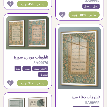
SA90987
محمد )
1
456 جنيه
يبدأ من
يقبل التعديل
3
1099 جنيه
يبدأ من
تابلوهات مودرن سورة
SA90976
الفلق – سورة الناس
الاكثر مبيعاً
مميز
يقبل
التعديل
10
912 جنيه
يبدأ من
تابلوهات دعاء سيد
SA90955
الاستغفار بخط عربي