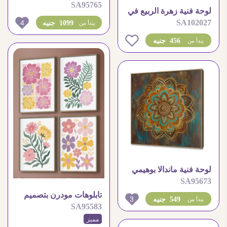
SA95765
وفراشات على أغصان
لوحة فنية زهرة الربيع في
الشجر
SA102027
4
فازة مودرن
1099 جنيه
يبدأ من
0
456 جنيه
يبدأ من
لوحة فنية ماندالا بوهيمي
SA95673
بألوان بنية وذهبية
تابلوهات مودرن بتصميم
3
549 جنيه
يبدأ من
SA95583
زهور ملونة مبهجة للديكور
مميز