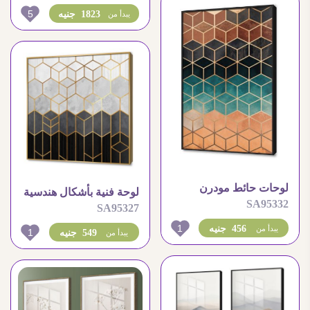
5
1823 جنيه
يبدأ من
لوحات حائط مودرن
لوحة فنية بأشكال هندسية
SA95332
بتصميم مكعبات هندسية
SA95327
وخطوط ذهبية
متداخلة
1
456 جنيه
يبدأ من
1
549 جنيه
يبدأ من