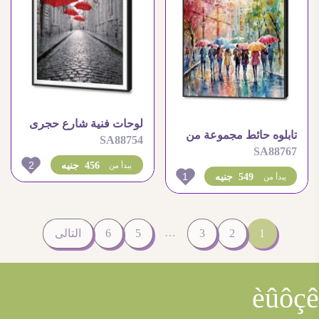
لوحات فنية شارع حجرى
تابلوه حائط مجموعة من
SA88754
تحت المطر مع مظلات (
SA88767
الاشخاص مع مظلات
شمسيات )
2
456 جنيه
يبدأ من
1
549 جنيه
يبدأ من
…
1
2
3
5
6
التالى
èûôçê