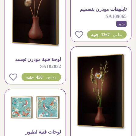
تابلوهات مودرن بتصميم
SA109065
تشريح جسم الإنسان
جديد
0
1367 جنيه
يبدأ من
لوحة فنية مودرن تجسد
SA102032
زهور الهندباء البسيطة
0
456 جنيه
يبدأ من
لوحات فنية لطيور