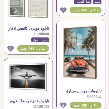
مميز
يقبل التعديل
7
456 جنيه
يبدأ من
تابلوه مودرن كانفس اذكار
SA90848
الصباح و المساء
يقبل التعديل
1
912 جنيه
يبدأ من
تابلوهات مودرن سيارة
SA89344
كلاسيكية الشاطئ
تابلوه طائرة وسط الغيوم
2
456 جنيه
يبدأ من
SA89135